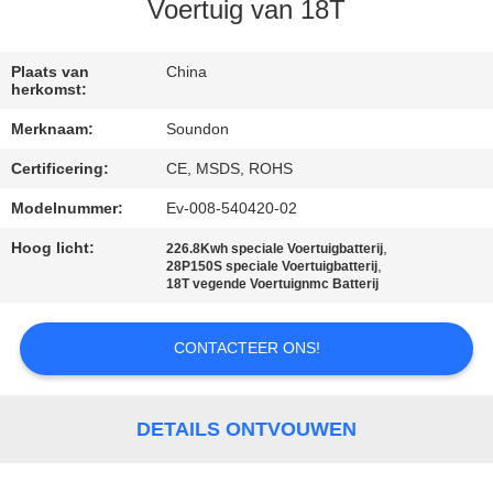
Voertuig van 18T
KWALITEITSCONTROLE
Plaats van
China
herkomst:
CONTACTEER
Merknaam:
Soundon
ONS
Certificering:
CE, MSDS, ROHS
VERZOEK
Modelnummer:
Ev-008-540420-02
OM EEN
Hoog licht:
,
226.8Kwh speciale Voertuigbatterij
,
28P150S speciale Voertuigbatterij
CITAAT
18T vegende Voertuignmc Batterij
CONTACTEER ONS!
SITEMAP
PRIVACYBELEID
DETAILS ONTVOUWEN