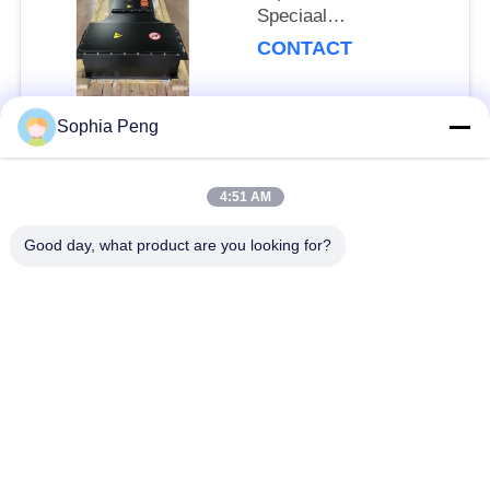
Speciaal
voertuigbatterijsysteem
CONTACT
voor elektrische
aanhangwagens en
vrachtwagens
Sophia Peng
populaire categorieën
Alle
4:51 AM
Elektrische
Good day, what product are you looking for?
Accusystemen
Motorfietsbatterij
energieopslagkasten
NMC-Batterij
Elektrisch
Elektrische
voertuigbatterijen
Vrachtwagenbatterij
Batterijverwisselkas
ESS-batterij