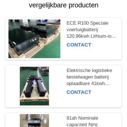
vergelijkbare producten
ECE R100 Speciale
voertuigbatterij
120,96kwh Lithium-ion
batterijpakket voor
CONTACT
elektrische veegtruck
Elektrische logistieke
bestelwagen batterij
oplaadbare 41kwh
pouchcel met
CONTACT
standaardspanning
321.2V
81ah Nominale
capaciteit Nmc