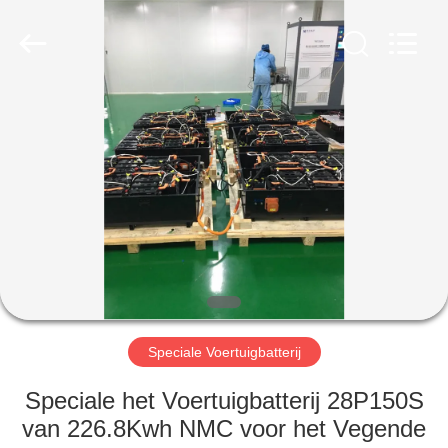
New
Energy
Technology
Co,.Ltd..
All
Rights
Reserved.
HUIS
PRODUCTEN
VR-
SHOW
ONGEVEER
ONS
Speciale Voertuigbatterij
Speciale het Voertuigbatterij 28P150S
FABRIEKSREIS
van 226.8Kwh NMC voor het Vegende