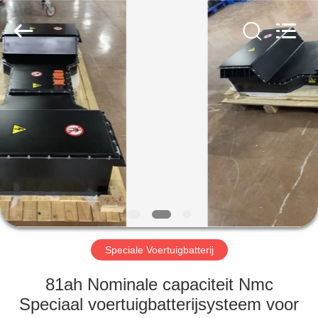
New
Energy
Technology
Co,.Ltd..
All
Rights
Reserved.
HUIS
PRODUCTEN
VR-
SHOW
ONGEVEER
ONS
Speciale Voertuigbatterij
81ah Nominale capaciteit Nmc
FABRIEKSREIS
Speciaal voertuigbatterijsysteem voor