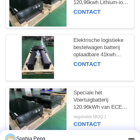
120,96kwh Lithium-ion
batterijpakket voor
CONTACT
elektrische veegtruck
Elektrische logistieke
bestelwagen batterij
oplaadbare 41kwh
pouchcel met
CONTACT
standaardspanning
321.2V
Speciale het
Voertuigbatterij
120.96kWh van ECE
R100 voor Elektrische
negotiable MOQ:1
Vegervrachtwagen
CONTACT
Sophia Peng