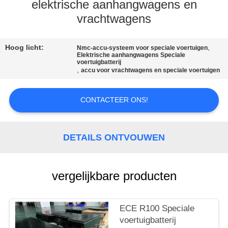
elektrische aanhangwagens en
KWALITEITSCONTROLE
vrachtwagens
CONTACTEER
Hoog licht:
,
Nmc-accu-systeem voor speciale voertuigen
Elektrische aanhangwagens Speciale
voertuigbatterij
ONS
,
accu voor vrachtwagens en speciale voertuigen
VERZOEK
CONTACTEER ONS!
OM EEN
CITAAT
DETAILS ONTVOUWEN
SITEMAP
vergelijkbare producten
PRIVACYBELEID
ECE R100 Speciale
voertuigbatterij