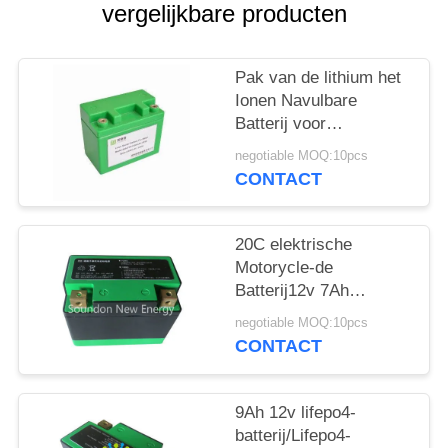
vergelijkbare producten
Pak van de lithium het
Ionen Navulbare
Batterij voor
Elektrische
negotiable MOQ:10pcs
Auto/Sprongaanzet/Zonne
CONTACT
Geleide Verlichting
20C elektrische
Motorycle-de
Batterij12v 7Ah
120×64×105 mm
negotiable MOQ:10pcs
Grootte van het
CONTACT
Aanzetlifepo4 Lithium
9Ah 12v lifepo4-
batterij/Lifepo4-