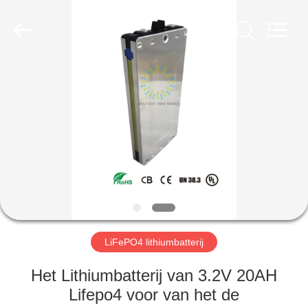
New
Energy
Technology
Co,.Ltd..
All
Rights
Reserved.
HUIS
PRODUCTEN
VR-
SHOW
ONGEVEER
ONS
LiFePO4 lithiumbatterij
Het Lithiumbatterij van 3.2V 20AH
FABRIEKSREIS
Lifepo4 voor van het de