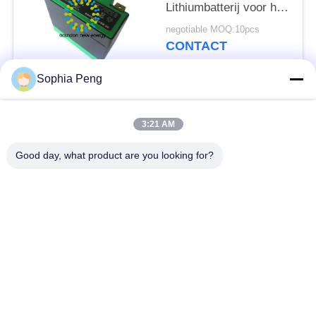
Lithiumbatterij voor het
Elektrische Gewicht
negotiable MOQ:10pcs
van de
CONTACT
Motorfietsaanzet
1.2KG
Sophia Peng
populaire categorieën
Alle
3:21 AM
Elektrische
Good day, what product are you looking for?
Accusystemen
Motorfietsbatterij
energieopslagkasten
NMC-Batterij
Elektrisch
Elektrische
voertuigbatterijen
Vrachtwagenbatterij
Batterijverwisselkas
ESS-batterij