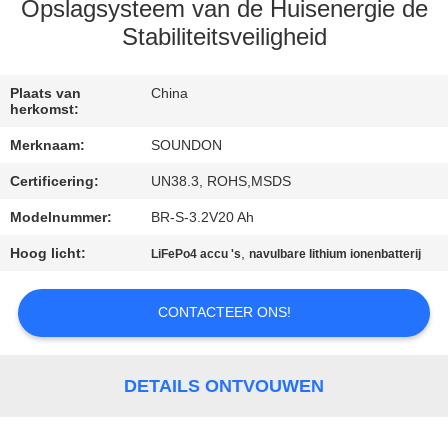
Opslagsysteem van de Huisenergie de
KWALITEITSCONTROLE
Stabiliteitsveiligheid
CONTACTEER
Plaats van
China
herkomst:
ONS
Merknaam:
SOUNDON
Certificering:
UN38.3, ROHS,MSDS
VERZOEK
Modelnummer:
BR-S-3.2V20 Ah
OM EEN
Hoog licht:
,
CITAAT
LiFePo4 accu 's
navulbare lithium ionenbatterij
CONTACTEER ONS!
SITEMAP
PRIVACYBELEID
DETAILS ONTVOUWEN