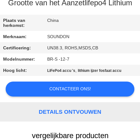
Grootte van het Aanzetlifepo4 Lithium
KWALITEITSCONTROLE
Plaats van
China
herkomst:
CONTACTEER
Merknaam:
SOUNDON
ONS
Certificering:
UN38.3, ROHS,MSDS,CB
VERZOEK
Modelnummer:
BR-S -12-7
OM EEN
Hoog licht:
,
LiFePo4 accu 's
lithium ijzer fosfaat accu
CITAAT
CONTACTEER ONS!
SITEMAP
DETAILS ONTVOUWEN
PRIVACYBELEID
vergelijkbare producten