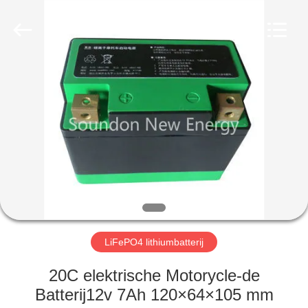
New
Energy
Technology
Co,.Ltd..
All
Rights
Reserved.
HUIS
PRODUCTEN
VR-
SHOW
ONGEVEER
ONS
LiFePO4 lithiumbatterij
20C elektrische Motorycle-de
FABRIEKSREIS
Batterij12v 7Ah 120×64×105 mm