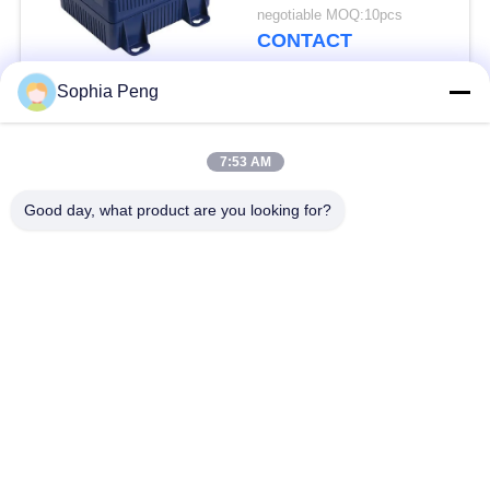
caravanmotor met 30C
negotiable MOQ:10pcs
lossingsstroom
CONTACT
Sophia Peng
populaire categorieën
Alle
7:53 AM
Elektrische
Good day, what product are you looking for?
Accusystemen
Motorfietsbatterij
energieopslagkasten
NMC-Batterij
Elektrisch
Elektrische
voertuigbatterijen
Vrachtwagenbatterij
Batterijverwisselkas
ESS-batterij