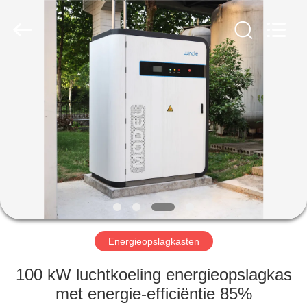
New
Energy
Technology
Co,.Ltd..
All
Rights
Reserved.
HUIS
PRODUCTEN
VR-
SHOW
ONGEVEER
ONS
Energieopslagkasten
100 kW luchtkoeling energieopslagkas
FABRIEKSREIS
met energie-efficiëntie 85%