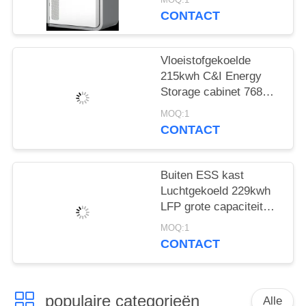
CONTACT
Vloeistofgekoelde
215kwh C&I Energy
Storage cabinet 768V
280Ah systeem voor
MOQ:1
zonne-energie
CONTACT
Buiten ESS kast
Luchtgekoeld 229kwh
LFP grote capaciteit
voor park
MOQ:1
energieopslag en back-
CONTACT
up stroomvoorziening
populaire categorieën
Alle