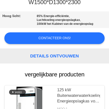
W1500*D1300*2300
KWALITEITSCONTROLE
Hoog licht:
,
85% Energie-efficiëntie
,
Luchtkoeling energieopslagkas
CONTACTEER
100kW het Kabinet van de energieopslag
ONS
CONTACTEER ONS!
VERZOEK
OM EEN
DETAILS ONTVOUWEN
CITAAT
vergelijkbare producten
SITEMAP
125 kW
PRIVACYBELEID
Buitenwaterwaterkoeling
Energieopslagkas voor
datacenters back-up
MOQ:1