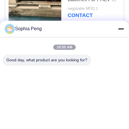
HEV van 25.3KWh 5C
negotiable MOQ:1
CONTACT
Sophia Peng
populaire categorieën
Alle
10:55 AM
Elektrische
Good day, what product are you looking for?
Accusystemen
Motorfietsbatterij
energieopslagkasten
NMC-Batterij
Elektrisch
Elektrische
voertuigbatterijen
Vrachtwagenbatterij
Batterijverwisselkas
ESS-batterij