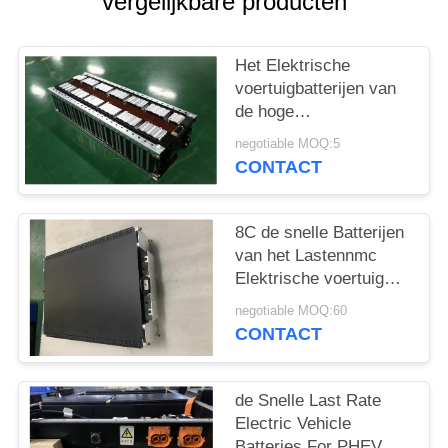
vergelijkbare producten
Het Elektrische
voertuigbatterijen van
de hoge
Energiedichtheid
negotiable MOQ:5
29.2V128Ah voor Auto,
CONTACT
Bestelwagen,
Streetscooter
8C de snelle Batterijen
van het Lastennmc
Elektrische voertuig
voor PHEV-Batterijpak
negotiable MOQ:60
CONTACT
de Snelle Last Rate
Electric Vehicle
Batteries For PHEV en