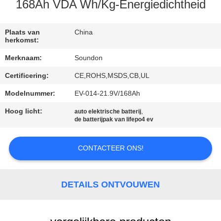
168Ah VDA Wh/Kg-Energiedichtheid
KWALITEITSCONTROLE
Plaats van
China
herkomst:
CONTACTEER
Merknaam:
Soundon
ONS
Certificering:
CE,ROHS,MSDS,CB,UL
VERZOEK
Modelnummer:
EV-014-21.9V/168Ah
OM EEN
Hoog licht:
,
auto elektrische batterij
de batterijpak van lifepo4 ev
CITAAT
CONTACTEER ONS!
SITEMAP
DETAILS ONTVOUWEN
PRIVACYBELEID