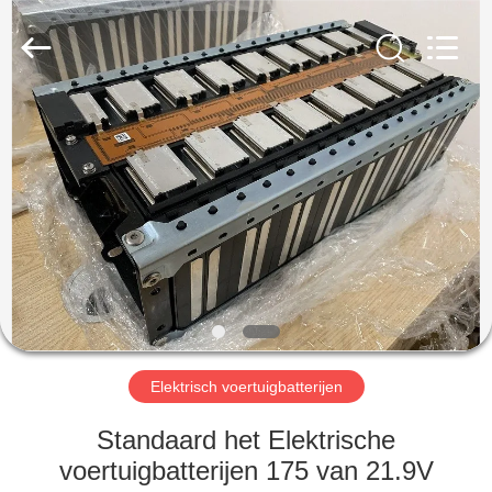
New
Energy
Technology
Co,.Ltd..
All
Rights
Reserved.
HUIS
PRODUCTEN
VR-
SHOW
ONGEVEER
ONS
Elektrisch voertuigbatterijen
Standaard het Elektrische
FABRIEKSREIS
voertuigbatterijen 175 van 21.9V