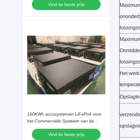
Vind de beste prijs
Maximu
ononder
lossings
Maximu
Onmiddel
lossings
Het werk
temperat
Opslagte
160KWh accusystemen LiFePo4 voor
verzendi
het Commerciële Systeem van de
opslagv
Energieopslag
Vind de beste prijs