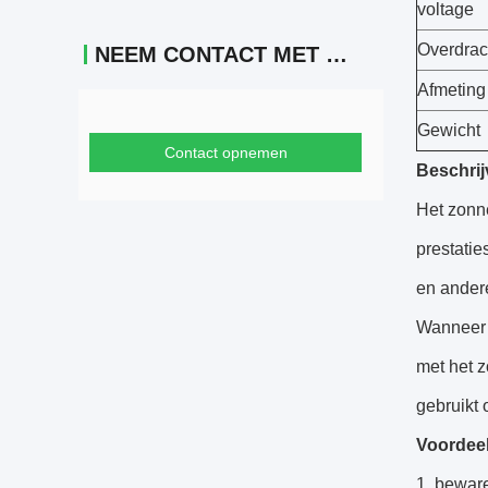
voltage
Overdrac
NEEM CONTACT MET ONS OP
Afmeting
Gewicht
Contact opnemen
Beschrij
Het zonn
prestatie
en ander
Wanneer d
met het 
gebruikt 
Voordeel
1, bewar