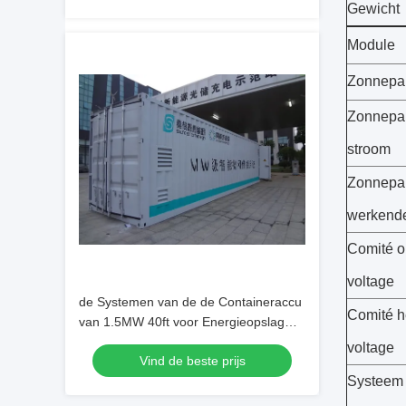
Gewicht
Module
Zonnepa
Zonnepa
stroom
Zonnepa
werkend
Comité 
voltage
de Systemen van de de Containeraccu
Comité h
van 1.5MW 40ft voor Energieopslag
Sation, UPS
voltage
Vind de beste prijs
Systeem 