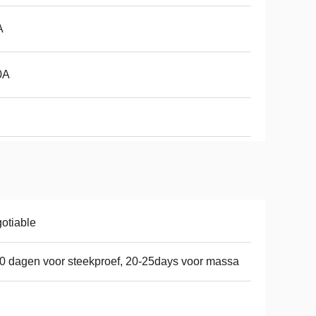
A
0A
otiable
0 dagen voor steekproef, 20-25days voor massa