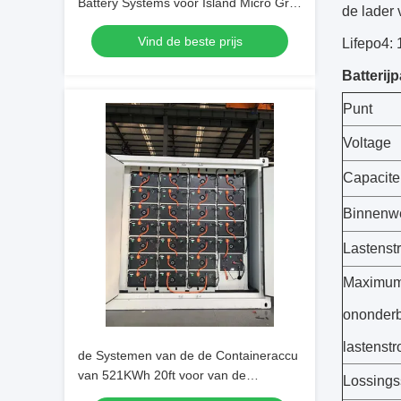
Battery Systems voor Island Micro Grid
de lader 
Power Stations
Vind de beste prijs
Lifepo4:
Batterijp
Punt
Voltage
Capacitei
Binnenw
Lastenst
Maximu
ononder
lastenst
de Systemen van de de Containeraccu
van 521KWh 20ft voor van de
Lossings
Opslagpost van de Netenergie