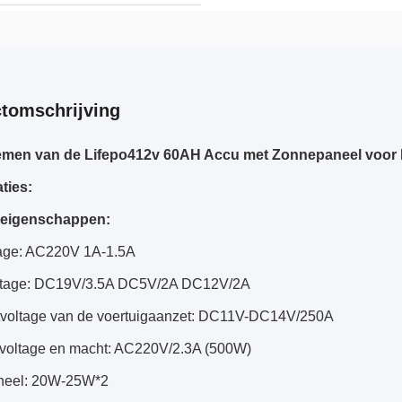
tomschrijving
emen van de Lifepo412v 60AH Accu met Zonnepaneel voor
ties:
eigenschappen:
tage: AC220V 1A-1.5A
ltage: DC19V/3.5A DC5V/2A DC12V/2A
tvoltage van de voertuigaanzet: DC11V-DC14V/250A
 voltage en macht: AC220V/2.3A (500W)
neel: 20W-25W*2