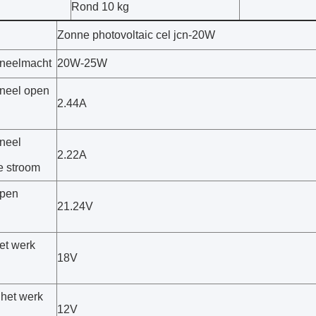
Rond 10 kg
Zonne photovoltaic cel jcn-20W
neelmacht
20W-25W
neel open
2.44A
neel
2.22A
e stroom
open
21.24V
et werk
18V
het werk
12V