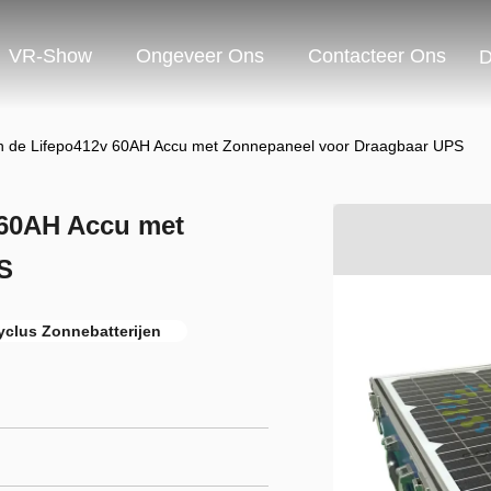
VR-Show
Ongeveer Ons
Contacteer Ons
D
 de Lifepo412v 60AH Accu met Zonnepaneel voor Draagbaar UPS
 60AH Accu met
S
yclus Zonnebatterijen