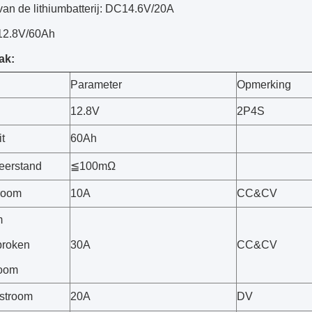
van de lithiumbatterij: DC14.6V/20A
 12.8V/60Ah
ak:
Parameter
Opmerking
12.8V
2P4S
t
60Ah
eerstand
≦100mΩ
room
10A
CC&CV
m
broken
30A
CC&CV
room
stroom
20A
DV