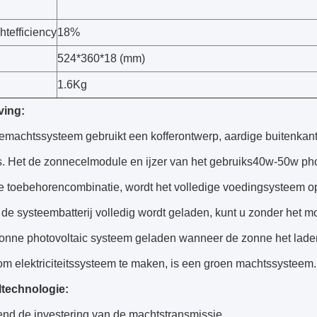
htefficiency
18%
524*360*18 (mm)
1.6Kg
ving:
emachtssysteem gebruikt een kofferontwerp, aardige buitenkan
s. Het de zonnecelmodule en ijzer van het gebruiks40w-50w phos
e toebehorencombinatie, wordt het volledige voedingsysteem op
e systeembatterij volledig wordt geladen, kunt u zonder het m
zonne photovoltaic systeem geladen wanneer de zonne het laden
om elektriciteitssysteem te maken, is een groen machtssysteem.
technologie:
end de investering van de machtstransmissie