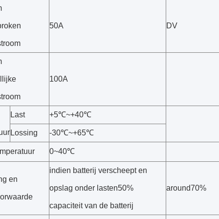
m
broken
50A
DV
stroom
m
lijke
100A
stroom
Last
+5℃~+40℃
uur
Lossing
-30℃~+65℃
mperatuur
0~40℃
indien batterij verscheept en
ng en
opslag onder lasten50%
around70%
oorwaarde
capaciteit van de batterij