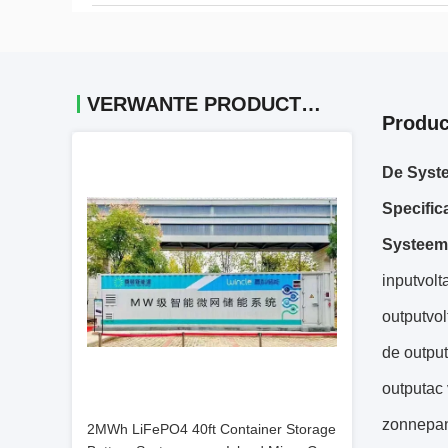
VERWANTE PRODUCTEN
Produc
De Syst
Specifica
Systeem
inputvol
outputvo
de outpu
outputac
zonnepa
2MWh LiFePO4 40ft Container Storage