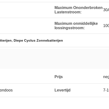
Maximum Ononderbroken
30
Lastenstroom:
Maximum onmiddellijke
10
lossingsstroom:
,
terijen
Diepe Cyclus Zonnebatterijen
Prijs
neg
tondoos
Levertijd
7-1