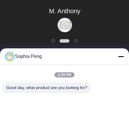
passen.
M. Anthony
Sophia Peng
populaire categorieën
Alle
2:35 PM
Elektrische
Good day, what product are you looking for?
Accusystemen
Motorfietsbatterij
energieopslagkasten
NMC-Batterij
Elektrisch
Elektrische