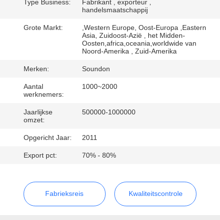
Type Business:
Fabrikant , exporteur ,
handelsmaatschappij
KWALITEITSCONTROLE
Grote Markt:
,Western Europe, Oost-Europa ,Eastern
Asia, Zuidoost-Azië , het Midden-
Oosten,africa,oceania,worldwide van
CONTACTEER
Noord-Amerika , Zuid-Amerika
ONS
Merken:
Soundon
Aantal
1000~2000
VERZOEK
werknemers:
OM EEN
Jaarlijkse
500000-1000000
omzet:
CITAAT
Opgericht Jaar:
2011
Export pct:
70% - 80%
SITEMAP
PRIVACYBELEID
Fabrieksreis
Kwaliteitscontrole