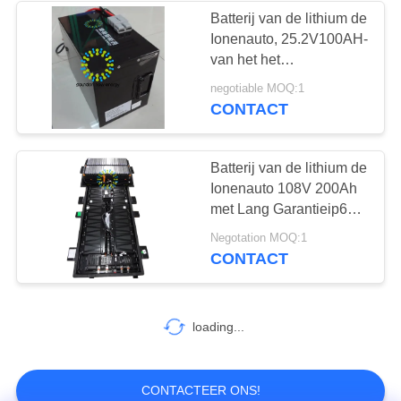
Batterij van de lithium de
Ionenauto, 25.2V100AH-
18
van het het
Polymeerlithium van Li
negotiable MOQ:1
Batterijverwisselkas
de Batterijvervanging
CONTACT
2000 keer levensduur
Batterij van de lithium de
Ionenauto 108V 200Ah
met Lang Garantieip67
Ce ROHS MSDS
25
Negotation MOQ:1
CONTACT
ESS-batterij
loading...
CONTACTEER ONS!