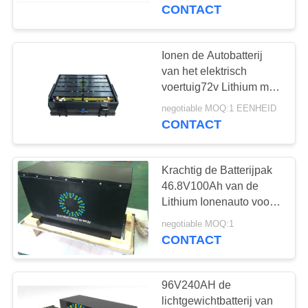
van de het Fosfaatauto
CONTACT
van het Lithiumijzer
KWALITEITSCONTROLE
Ionen de Autobatterij
52
CONTACTEER
van het elektrisch
ONS
voertuig72v Lithium met
energieopslagkasten
het Slimme
negotiable MOQ:1 EENHEID
Beveiligingsniveau van
CONTACT
VERZOEK
BMS IP67
OM EEN
Krachtig de Batterijpak
CITAAT
46.8V100Ah van de
Lithium Ionenauto voor
44
Elektrische Auto Met
SITEMAP
negotiable MOQ:1
drie wielen, Mini, Golfkar
CONTACT
NMC-Batterij
PRIVACYBELEID
96V240AH de
lichtgewichtbatterij van