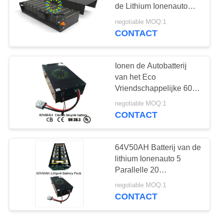
de Lithium Ionenauto
voor Elektrische
negotiable MOQ:1
Vehilces/Elektrische
CONTACT
42
Auto's
Elektrisch
Ionen de Autobatterij
voertuigbatterijen
van het Eco
Vriendschappelijke 60V
60Ah Lithium met
negotiable MOQ:1
Slimme BMS en Snelle
CONTACT
Last
37
64V50AH Batterij van de
Elektrische
lithium Ionenauto 5
Parallelle 20
Vrachtwagenbatterij
Reeksenconfiguratie
negotiable MOQ:1
voor Elektrische
CONTACT
Driewieler