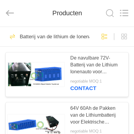
New
Energy
Technology
Producten
Co,.Ltd..
All
Rights
Reserved.
HUIS
28
Batterij van de lithium de Ionenauto
Elektrische
PRODUCTEN
Motorfietsbatterij
De navulbare 72V-
Batterij van de Lithium
VR-
Ionenauto voor
SHOW
Elektrisch
negotiable MOQ:1
voertuig/Elektrische
CONTACT
Motorfiets
17
ONGEVEER
ONS
64V 60Ah de Pakken
Accusystemen
van de Lithiumbatterij
voor Elektrische
FABRIEKSREIS
voertuigen, de Batterij
negotiable MOQ:1