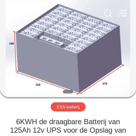
New
Energy
Technology
Co,.Ltd..
All
Rights
Reserved.
HUIS
PRODUCTEN
VR-
SHOW
ONGEVEER
ONS
ESS-batterij
6KWH de draagbare Batterij van
FABRIEKSREIS
125Ah 12v UPS voor de Opslag van