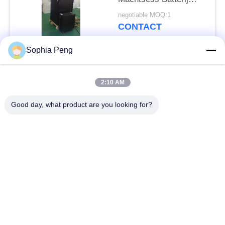
IP20 voor
negotiable MOQ:1
Noodsituatievoeding
CONTACT
Sophia Peng
populaire categorieën
Alle
2:10 AM
Elektrische
Good day, what product are you looking for?
Accusystemen
Motorfietsbatterij
energieopslagkasten
NMC-Batterij
Elektrisch
Elektrische
voertuigbatterijen
Vrachtwagenbatterij
Batterijverwisselkas
ESS-batterij