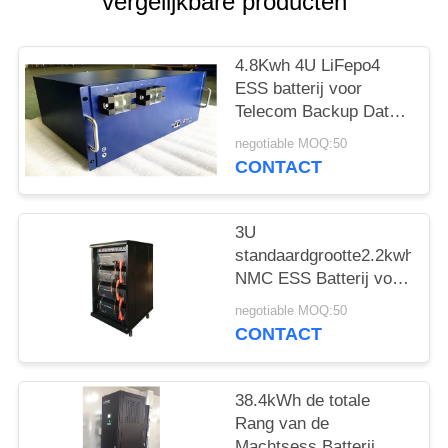
vergelijkbare producten
4.8Kwh 4U LiFepo4
ESS batterij voor
Telecom Backup Data
Center met MSDS 5
negotiable MOQ:50
jaar garantie
CONTACT
3U
standaardgrootte2.2kwh
NMC ESS Batterij voor
de Opslag van de
negotiable MOQ:50
Huisenergie
CONTACT
38.4kWh de totale
Rang van de
Machtsess Batterij