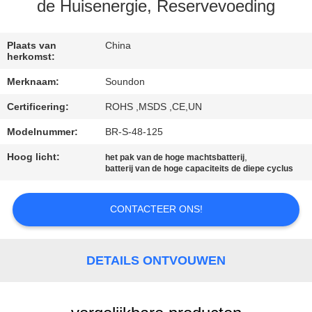
de Huisenergie, Reservevoeding
KWALITEITSCONTROLE
Plaats van
China
herkomst:
CONTACTEER
Merknaam:
Soundon
ONS
Certificering:
ROHS ,MSDS ,CE,UN
VERZOEK
Modelnummer:
BR-S-48-125
OM EEN
Hoog licht:
,
het pak van de hoge machtsbatterij
batterij van de hoge capaciteits de diepe cyclus
CITAAT
CONTACTEER ONS!
SITEMAP
DETAILS ONTVOUWEN
PRIVACYBELEID