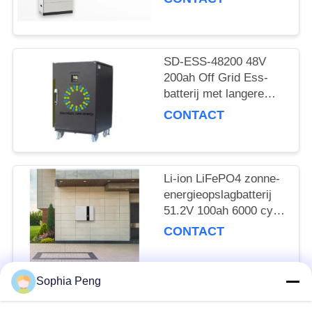
Lithiumbatterij Op maat
SD-ESS-48200 48V
200ah Off Grid Ess-
batterij met langere
cyclusduur en
CONTACT
Towerships UPS
Li-ion LiFePO4 zonne-
energieopslagbatterij
51.2V 100ah 6000 cycli
536.3*464*180.5mm
CONTACT
Sophia Peng
populaire categorieën
Alle