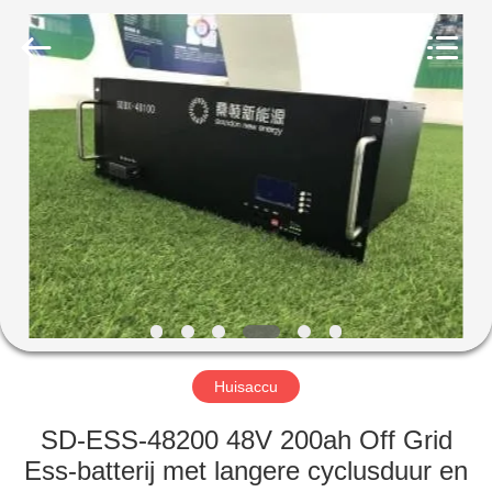
New
Energy
Technology
Co,.Ltd..
All
Rights
Reserved.
HUIS
PRODUCTEN
VR-
SHOW
ONGEVEER
ONS
Huisaccu
SD-ESS-48200 48V 200ah Off Grid
FABRIEKSREIS
Ess-batterij met langere cyclusduur en