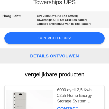
Towerships UPS
KWALITEITSCONTROLE
Hoog licht:
,
48V 200h Off Grid Ess batterij
,
Towerships UPS Off Grid Ess batterij
CONTACTEER
Langere levensduur van de Ess-batterij
ONS
CONTACTEER ONS!
VERZOEK
OM EEN
DETAILS ONTVOUWEN
CITAAT
vergelijkbare producten
SITEMAP
6000 cycli 2,5 Kwh
PRIVACYBELEID
52ah Home Energy
Storage System
gestapeld Ess
CONTACT