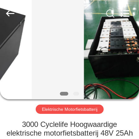
New
Energy
Technology
Co,.Ltd..
All
Rights
Reserved.
HUIS
PRODUCTEN
VR-
SHOW
ONGEVEER
ONS
Elektrische Motorfietsbatterij
3000 Cyclelife Hoogwaardige
FABRIEKSREIS
elektrische motorfietsbatterij 48V 25Ah