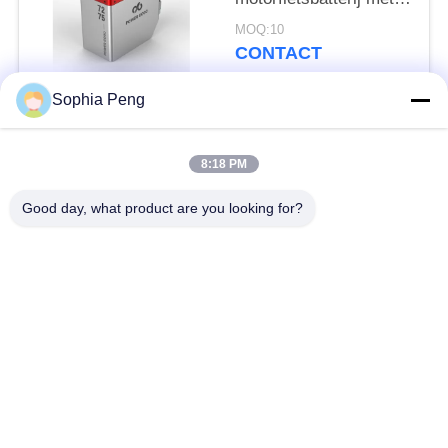
een hoge capaciteit en
MOQ:10
lange levensduur voor
CONTACT
motorfiets
Sophia Peng
populaire categorieën
Alle
8:18 PM
Elektrische
Good day, what product are you looking for?
Accusystemen
Motorfietsbatterij
energieopslagkasten
NMC-Batterij
Elektrisch
Elektrische
voertuigbatterijen
Vrachtwagenbatterij
Batterijverwisselkas
ESS-batterij