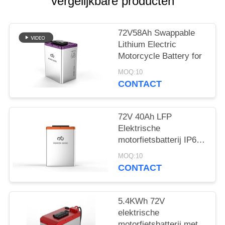
vergelijkbare producten
72V58Ah Swappable
Lithium Electric
Motorcycle Battery for
MOQ:10
CONTACT
72V 40Ah LFP
Elektrische
motorfietsbatterij IP65
Verwisselbare
MOQ:10
motorfietsbatterij
CONTACT
5.4KWh 72V
elektrische
motorfietsbatterij met