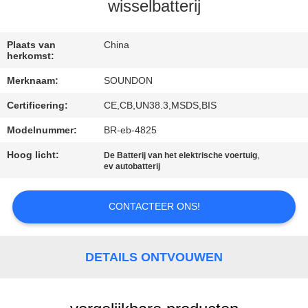
wisselbatterij
KWALITEITSCONTROLE
Plaats van
China
herkomst:
CONTACTEER
Merknaam:
SOUNDON
ONS
Certificering:
CE,CB,UN38.3,MSDS,BIS
VERZOEK
Modelnummer:
BR-eb-4825
OM EEN
Hoog licht:
,
De Batterij van het elektrische voertuig
ev autobatterij
CITAAT
CONTACTEER ONS!
SITEMAP
DETAILS ONTVOUWEN
PRIVACYBELEID