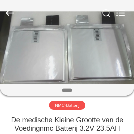
New
Energy
Technology
Co,.Ltd..
All
Rights
Reserved.
HUIS
PRODUCTEN
VR-
SHOW
ONGEVEER
ONS
NMC-Batterij
De medische Kleine Grootte van de
FABRIEKSREIS
Voedingnmc Batterij 3.2V 23.5AH