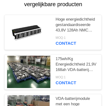
vergelijkbare producten
Hoge energiedichtheid
gestandaardiseerde
43,8V 128Ah NMC
batterij voor elektrische
MOQ:1
industriële
CONTACT
vrachtwagens
175wh/Kg
Energiedichtheid 21,9V
168ah VDA-batterij
voor elektrische
MOQ:1
voertuigen voor
CONTACT
elektrische scooters
VDA-batterijmodule
met een hoge