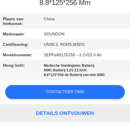
8.8*125*256 Mm
KWALITEITSCONTROLE
Plaats van
China
herkomst:
CONTACTEER
Merknaam:
SOUNDON
ONS
Certificering:
UN38.3, ROHS,MSDS
VERZOEK
Modelnummer:
SEPFe88125256 --3.2V23.5 Ah
OM EEN
Hoog licht:
,
Medische Voedingnmc Batterij
,
NMC-Batterij 3.2V 23.5AH
CITAAT
8.8*125*256 de Batterij van mm NMC
CONTACTEER ONS!
SITEMAP
PRIVACYBELEID
DETAILS ONTVOUWEN