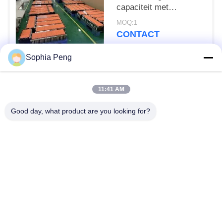
capaciteit met
batterijtoebehoren voor
MOQ:1
elektrische voertuigen
CONTACT
Sophia Peng
populaire categorieën
Alle
11:41 AM
Elektrische
Good day, what product are you looking for?
Accusystemen
Motorfietsbatterij
energieopslagkasten
NMC-Batterij
Elektrisch
Elektrische
voertuigbatterijen
Vrachtwagenbatterij
Batterijverwisselkas
ESS-batterij